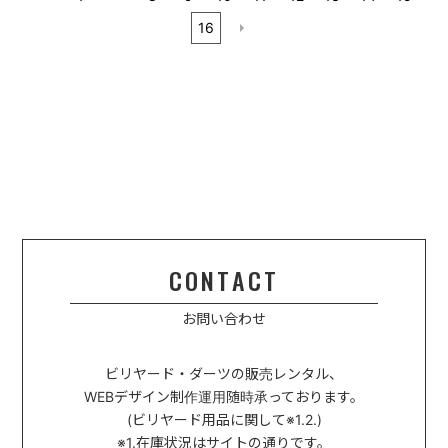
16
CONTACT
お問い合わせ
ビリヤード・ダーツの販売レンタル、
WEBデザイン制作運用
随時承っております。
(ビリヤード用品に関して※1.2.)
※1.在庫状況はサイトの通りです。