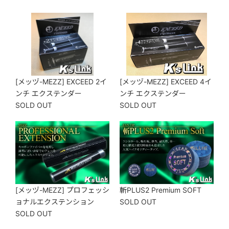
[メッヅ-MEZZ] EXCEED 2イ
[メッヅ-MEZZ] EXCEED 4イ
ンチ エクステンダー
ンチ エクステンダー
SOLD OUT
SOLD OUT
[メッヅ-MEZZ] プロフェッシ
斬PLUS2 Premium SOFT
ョナルエクステンション
SOLD OUT
SOLD OUT