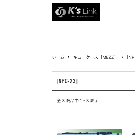
ホーム
キューケース［MEZZ］
[NP
[NPC-23]
全
3
商品中
1 - 3
表示