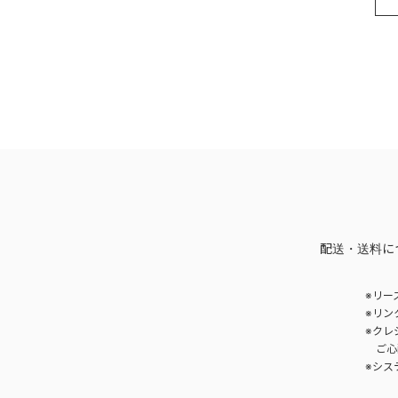
配送・送料に
※リー
※リン
※クレ
ご心
※シス